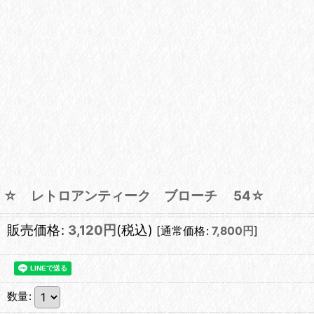
☆ レトロアンティーク ブローチ 54☆
販売価格
:
3,120
円
(税込)
[
通常価格
:
7,800
円
]
数量
: