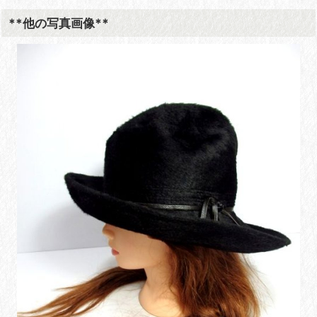
**他の写真画像**