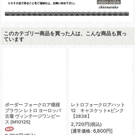
このカテゴリー商品を買った人は、こんな商品も買っ
ています
ボーダー フォークロア模様
レトロフォークロアハット
ブラウン レトロ ヨーロッパ
12 キャスケット×ピンク
古着 ヴィンテージワンピー
【2838】
ス
[
M10125
]
2,720
円
(税込)
6,800
円
]
[
通常価格
: