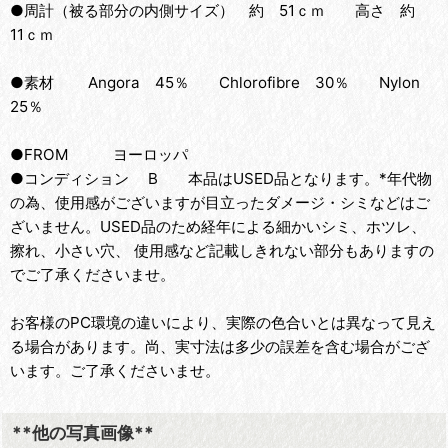
●周計（被る部分の内側サイズ） 約 51ｃｍ 高さ 約
11ｃｍ
●素材 Angora 45％ Chlorofibre 30％ Nylon
25％
●FROM ヨーロッパ
●コンディション B 本品はUSED品となります。*年代物
の為、使用感がございますが目立ったダメージ・シミなどはご
ざいません。USED品のため経年による細かいシミ、ホツレ、
擦れ、小さい穴、 使用感など記載しきれない部分もありますの
でご了承くださいませ。
お客様のPC環境の違いにより、実際の色合いとは異なって見え
る場合があります。尚、実寸法は多少の誤差を含む場合がござ
います。ご了承くださいませ。
**他の写真画像**