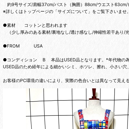
約9号サイズ/肩幅37cm/バスト（胸囲）88cm/ウエスト63cm/
※詳しくはトップページの「サイズについて」をご覧下さいませ
●素材 コットンと思われます
（少し厚みのある素材/裏地なし/透け感なし/伸縮性若干あり/
●FROM USA
●コンディション B 本品はUSED品となります。*年代物
USED品のため経年による細かいシミ、ホツレ、擦れ、小さい穴
お客様のPC環境の違いにより、実際の色合いとは異なって見え