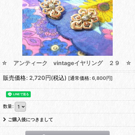
☆ アンティーク vintageイヤリング ２９ ☆
販売価格
:
2,720
円
(税込)
[
通常価格
:
6,800
円
]
数量
:
ご購入後につきまして