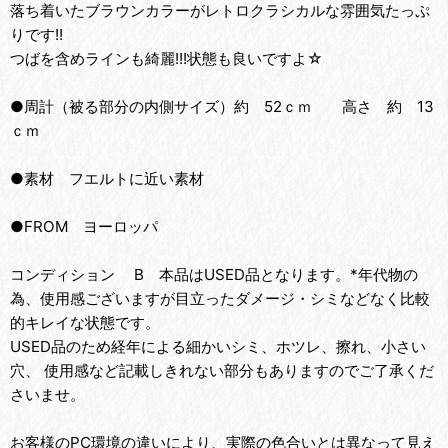
落ち着いたブラウンカラーがレトロクラシカルな雰囲気たっぷ
りです!!
つばを含めラインも綺麗!!!状態も良いですよ☆
●周計（被る部分の内側サイズ）約 52ｃｍ 高さ 約 13
ｃｍ
●素材 フエルトに近い素材
●FROM ヨーロッパ
コンディション B 本品はUSED品となります。*年代物の
為、使用感ございますが目立ったダメージ・シミなどなく比較
的キレイな状態です。
USED品のため経年による細かいシミ、ホツレ、擦れ、小さい
穴、 使用感など記載しきれない部分もありますのでご了承くだ
さいませ。
お客様のPC環境の違いにより、実際の色合いとは異なって見え