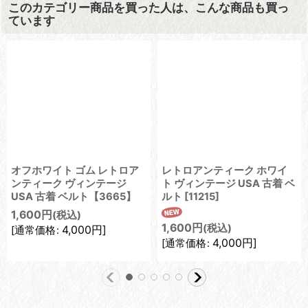
このカテゴリー商品を買った人は、こんな商品も買っ
ています
オフホワイト ゴム レトロア
レトロアンティーク ホワイ
ンティーク ヴィンテージ
ト ヴィンテージ USA 古着 ベ
USA 古着 ベルト【3665】
ルト
[
11215
]
1,600
円
(税込)
1,600
円
(税込)
4,000
円
]
[
通常価格
:
4,000
円
]
[
通常価格
: