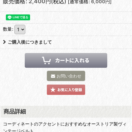
販売価格
:
2,400
円
(税込)
[
通常価格
:
6,000
円
]
数量
:
ご購入後につきまして
お問い合わせ
商品詳細
コーディネートのアクセントにおすすめなオーストリア製ヴィ
ンテージベルト。