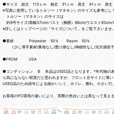
●サイズ 総丈 113ｃｍ 袖丈 31ｃｍ 肩丈 41ｃｍ 身丈
※写真に使用しているトルソー（マネキン）のサイズも参考にして
トルソー（マネキン）のサイズは
約9号サイズ/肩幅37cm/バスト（胸囲）88cm/ウエスト63cm/
※詳しくはトップページの「サイズについて」をご覧下さいませ
●素材 Polyester 50％ Rayon 50％
（少し薄手素材/裏地なし/透け感なし/伸縮性なし/光沢感若
●FROM USA
●コンディション B 本品はUSED品となります。*年代物の
ら気にならない程度だと思われますが、フロント左サイドに薄い
USED品のため経年による細かいシミ、ホツレ、擦れ、小さい穴
お客様のPC環境の違いにより、実際の色合いとは異なって見え