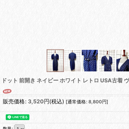
ドット 前開き ネイビー ホワイト レトロ USA古着
販売価格
:
3,520
円
(税込)
[
通常価格
:
8,800
円
]
数量
: