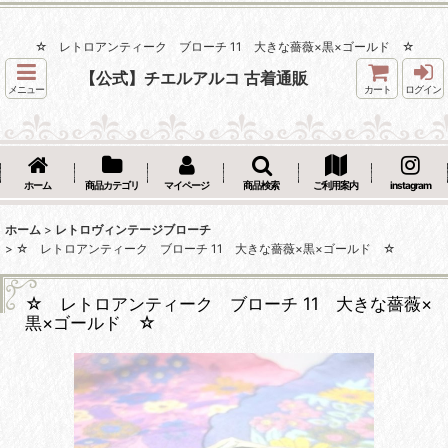
☆ レトロアンティーク ブローチ 11 大きな薔薇×黒×ゴールド ☆
【公式】チエルアルコ 古着通販
メニュー
カート
ログイン
ホーム
商品カテゴリ
マイページ
商品検索
ご利用案内
instagram
ホーム
>
レトロヴィンテージブローチ
>
☆ レトロアンティーク ブローチ 11 大きな薔薇×黒×ゴールド ☆
☆ レトロアンティーク ブローチ 11 大きな薔薇×
黒×ゴールド ☆