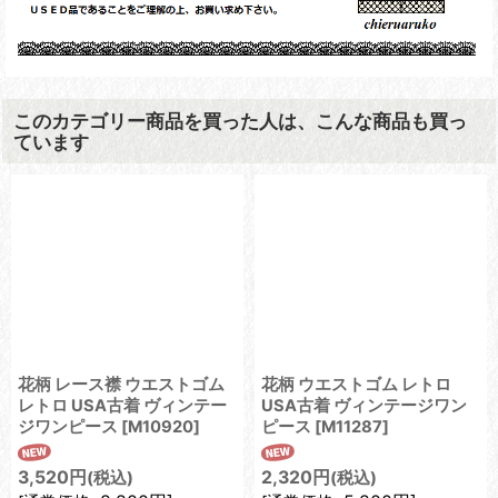
このカテゴリー商品を買った人は、こんな商品も買っ
ています
花柄 レース襟 ウエストゴム
花柄 ウエストゴム レトロ
レトロ USA古着 ヴィンテー
USA古着 ヴィンテージワン
ジワンピース
[
M10920
]
ピース
[
M11287
]
3,520
円
2,320
円
(税込)
(税込)