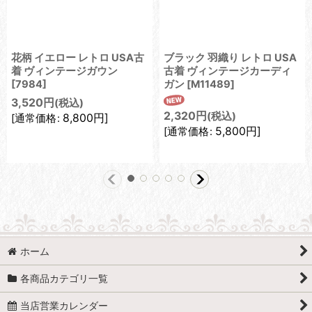
花柄 イエロー レトロ USA古
ブラック 羽織り レトロ USA
着 ヴィンテージガウン
古着 ヴィンテージカーディ
[
7984
]
ガン
[
M11489
]
3,520
円
(税込)
2,320
円
(税込)
8,800
円
]
[
通常価格
:
5,800
円
]
[
通常価格
:
ホーム
各商品カテゴリ一覧
当店営業カレンダー