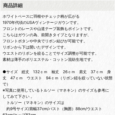
商品詳細
ホワイトベースに羽根やチェック柄が広がる
1970年代頃のUSAヴィンテージガウンです。
フロントのレースや山道テープ装飾もポイントです。
こちらはガウンの為、前開きタイプとなりますが、
フロントボタンや中央でリボン結びが可能です。
リボンから下は開いたデザインです。
ウエストのリボンを絞ることでサイズ調整が可能です。
素材は薄手のポリエステル・コットン混紡生地です。
●サイズ 総丈 132ｃｍ 袖丈 26ｃｍ 肩丈 37ｃｍ 身
丈 47ｃｍ ウエスト 94ｃｍ（リボン紐を絞っていない状態
で）
※写真に使用しているトルソー（マネキン）のサイズも参考に
してみて下さい 。
トルソー（マネキン）のサイズは
約9号サイズ/肩幅37cm/バスト（胸囲）88cm/ウエスト
63cm/ヒップ83cm