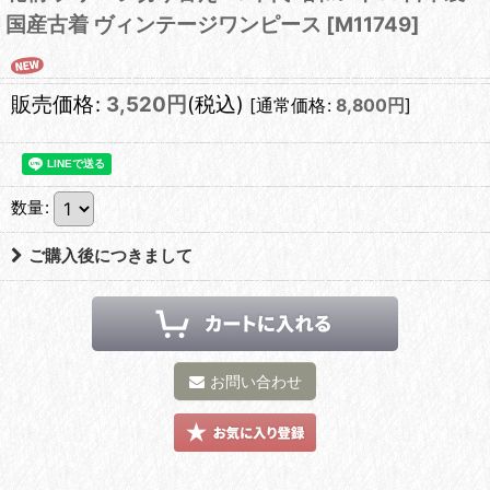
国産古着 ヴィンテージワンピース
[
M11749
]
販売価格
:
3,520
円
(税込)
[
通常価格
:
8,800
円
]
数量
:
ご購入後につきまして
お問い合わせ