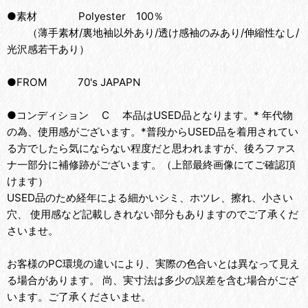
●素材 Polyester 100％
（薄手素材/裏地袖以外あり/透け感袖のみあり/伸縮性なし/
光沢感若干あり）
●FROM 70's JAPAPN
●コンディション C 本品はUSED品となります。* 年代物
の為、使用感がございます。*普段からUSED品を着用されてい
る方でしたら気にならない程度だと思われますが、後ろファス
ナ一部分に補修跡がございます。（上部最終画像にてご確認頂
けます）
USED品のため経年による細かいシミ、ホツレ、擦れ、小さい
穴、 使用感など記載しきれない部分もありますのでご了承くだ
さいませ。
お客様のPC環境の違いにより、実際の色合いとは異なって見え
る場合があります。 尚、実寸法は多少の誤差を含む場合がござ
います。ご了承くださいませ。