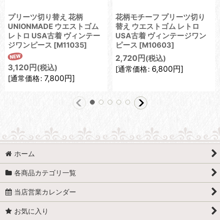
プリーツ切り替え 花柄
花柄モチーフ プリーツ切り
UNIONMADE ウエストゴム
替え ウエストゴム レトロ
レトロ USA古着 ヴィンテー
USA古着 ヴィンテージワン
ジワンピース
[
M11035
]
ピース
[
M10603
]
2,720
円
(税込)
3,120
円
(税込)
6,800
円
]
[
通常価格
:
7,800
円
]
[
通常価格
:
ホーム
各商品カテゴリ一覧
当店営業カレンダー
お気に入り