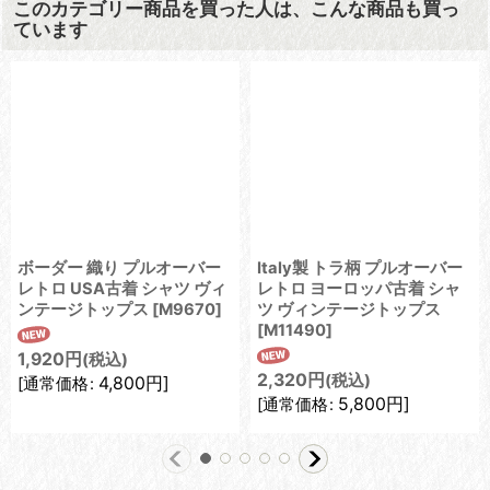
このカテゴリー商品を買った人は、こんな商品も買っ
ています
ボーダー 織り プルオーバー
Italy製 トラ柄 プルオーバー
レトロ USA古着 シャツ ヴィ
レトロ ヨーロッパ古着 シャ
ンテージトップス
[
M9670
]
ツ ヴィンテージトップス
[
M11490
]
1,920
円
(税込)
2,320
円
(税込)
4,800
円
]
[
通常価格
:
5,800
円
]
[
通常価格
: