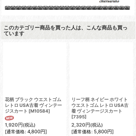
このカテゴリー商品を買った人は、こんな商品も買っ
ています
花柄 ブラック ウエストゴム
リーフ柄 ネイビー ホワイト
レトロ USA古着 ヴィンテー
ウエストゴム レトロ USA古
ジスカート
[
M10584
]
着 ヴィンテージスカート
[
7395
]
1,920
円
2,320
円
(税込)
(税込)
4,800
円
]
5,800
円
]
[
通常価格
:
[
通常価格
: