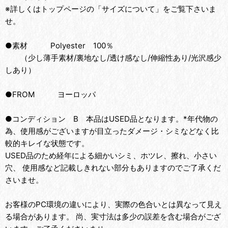
※詳しくはトップページの「サイズについて」をご覧下さいま
せ。
●素材 Polyester 100％
（少し薄手素材/裏地なし/透け感なし/伸縮性あり/光沢感少
しあり）
●FROM ヨーロッパ
●コンディション B 本品はUSED品となります。*年代物の
為、使用感がございますが目立ったダメージ・シミなどなく比
較的キレイな状態です。
USED品のため経年による細かいシミ、ホツレ、擦れ、小さい
穴、 使用感など記載しきれない部分もありますのでご了承くだ
さいませ。
お客様のPC環境の違いにより、実際の色合いとは異なって見え
る場合があります。 尚、実寸法は多少の誤差を含む場合がござ