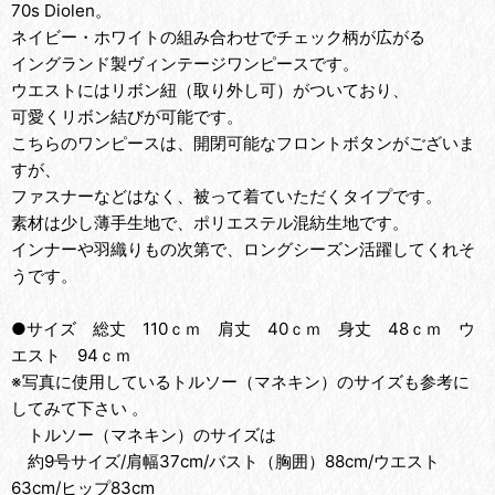
70s Diolen。
ネイビー・ホワイトの組み合わせでチェック柄が広がる
イングランド製ヴィンテージワンピースです。
ウエストにはリボン紐（取り外し可）がついており、
可愛くリボン結びが可能です。
こちらのワンピースは、開閉可能なフロントボタンがございま
すが、
ファスナーなどはなく、被って着ていただくタイプです。
素材は少し薄手生地で、ポリエステル混紡生地です。
インナーや羽織りもの次第で、ロングシーズン活躍してくれそ
うです。
●サイズ 総丈 110ｃｍ 肩丈 40ｃｍ 身丈 48ｃｍ ウ
エスト 94ｃｍ
※写真に使用しているトルソー（マネキン）のサイズも参考に
してみて下さい 。
トルソー（マネキン）のサイズは
約9号サイズ/肩幅37cm/バスト（胸囲）88cm/ウエスト
63cm/ヒップ83cm