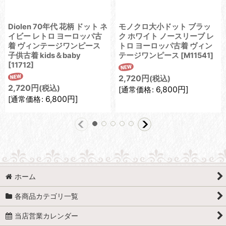
Diolen 70年代 花柄 ドット ネ
モノクロ大小ドット ブラッ
イビー レトロ ヨーロッパ古
ク ホワイト ノースリーブ レ
着 ヴィンテージワンピース
トロ ヨーロッパ古着 ヴィン
子供古着 kids＆baby
テージワンピース
[
M11541
]
[
11712
]
2,720
円
(税込)
2,720
円
(税込)
6,800
円
]
[
通常価格
:
6,800
円
]
[
通常価格
:
ホーム
各商品カテゴリ一覧
当店営業カレンダー