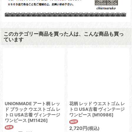
このカテゴリー商品を買った人は、こんな商品も買っ
ています
UNIONMADE アート柄 レッ
花柄 レッド ウエストゴム レ
ド ブラック ウエストゴム レ
トロ USA古着 ヴィンテージ
トロ USA古着 ヴィンテージ
ワンピース
[
M10986
]
ワンピース
[
M11426
]
2,720
円
(税込)