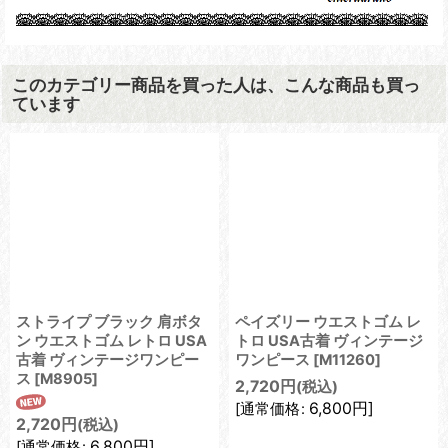
このカテゴリー商品を買った人は、こんな商品も買っ
ています
ストライプ ブラック 肩ボタ
ペイズリー ウエストゴム レ
ン ウエストゴム レトロ USA
トロ USA古着 ヴィンテージ
古着 ヴィンテージワンピー
ワンピース
[
M11260
]
ス
[
M8905
]
2,720
円
(税込)
6,800
円
]
[
通常価格
:
2,720
円
(税込)
6,800
円
]
[
通常価格
: