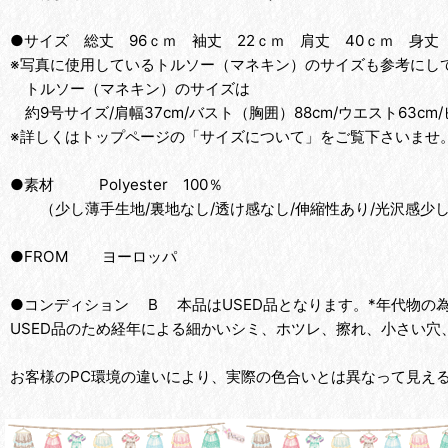
●サイズ 総丈 96ｃｍ 袖丈 22ｃｍ 肩丈 40ｃｍ 身丈
※写真に使用しているトルソー（マネキン）のサイズも参考にして
トルソー（マネキン）のサイズは
約9号サイズ/肩幅37cm/バスト（胸囲）88cm/ウエスト63cm/
※詳しくはトップページの「サイズについて」をご覧下さいませ
●素材 Polyester 100％
（少し薄手生地/裏地なし/透け感なし/伸縮性あり/光沢感少
●FROM ヨーロッパ
●コンディション B 本品はUSED品となります。*年代物
USED品のため経年による細かいシミ、ホツレ、擦れ、小さい穴
お客様のPC環境の違いにより、実際の色合いとは異なって見え