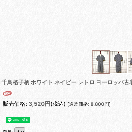
千鳥格子柄 ホワイト ネイビー レトロ ヨーロッパ
販売価格
:
3,520
円
(税込)
[
通常価格
:
8,800
円
]
数量
: