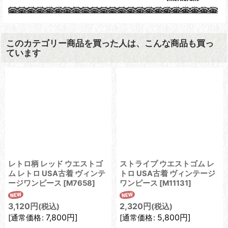
このカテゴリー商品を買った人は、こんな商品も買っ
ています
レトロ柄 レッド ウエストゴ
ストライプ ウエストゴム レ
ム レトロ USA古着 ヴィンテ
トロ USA古着 ヴィンテージ
ージワンピース
[
M7658
]
ワンピース
[
M11131
]
3,120
円
2,320
円
(税込)
(税込)
7,800
円
]
5,800
円
]
[
通常価格
:
[
通常価格
: