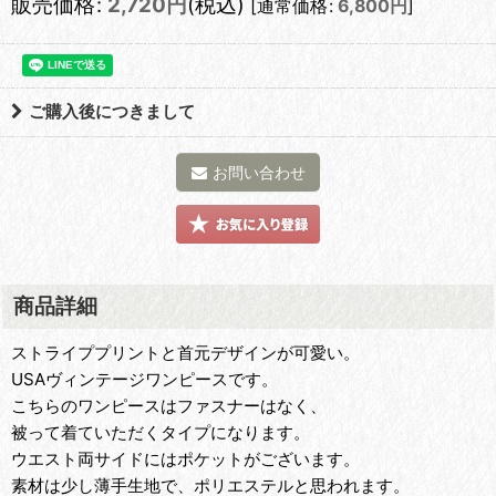
販売価格
:
2,720
円
(税込)
[
通常価格
:
6,800
円
]
ご購入後につきまして
お問い合わせ
商品詳細
ストライププリントと首元デザインが可愛い。
USAヴィンテージワンピースです。
こちらのワンピースはファスナーはなく、
被って着ていただくタイプになります。
ウエスト両サイドにはポケットがございます。
素材は少し薄手生地で、ポリエステルと思われます。