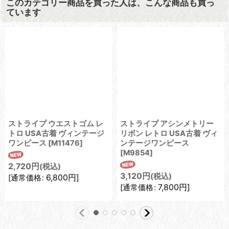
このカテゴリー商品を買った人は、こんな商品も買っ
ています
ストライプ ウエストゴム レ
ストライプ アシンメトリー
トロ USA古着 ヴィンテージ
リボン レトロ USA古着 ヴィ
ワンピース
[
M11476
]
ンテージワンピース
[
M9854
]
2,720
円
(税込)
3,120
円
(税込)
6,800
円
]
[
通常価格
:
7,800
円
]
[
通常価格
: