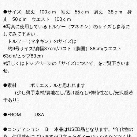
●サイズ 総丈 100ｃｍ 袖丈 55ｃｍ 肩丈 38ｃｍ 身
丈 50ｃｍ ウエスト 100ｃｍ
※写真に使用しているトルソー（マネキン）のサイズも参考に
してみて下さい 。
トルソー（マネキン）のサイズは
約9号サイズ/肩幅37cm/バスト（胸囲）88cm/ウエスト
63cm/ヒップ83cm
※詳しくはトップページの「サイズについて」をご覧下さいま
せ。
●素材 ポリエステルと思われます
（少し薄手素材/裏地なし/透け感なし/伸縮性なし/光沢感若
干あり）
●FROM USA
●コンディション B 本品はUSED品となります。*年代物の
為、使用感がございますが目立ったダメージ・シミなどなく比