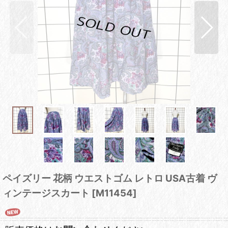
ペイズリー 花柄 ウエストゴム レトロ USA古着 ヴ
ィンテージスカート
[
M11454
]