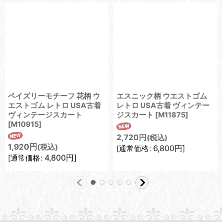
ペイズリーモチーフ 花柄 ウ
エスニック柄 ウエストゴム
エストゴム レトロ USA古着
レトロ USA古着 ヴィンテー
ヴィンテージスカート
ジスカート
[
M11875
]
[
M10915
]
2,720
円
(税込)
1,920
円
(税込)
6,800
円
]
[
通常価格
:
4,800
円
]
[
通常価格
: