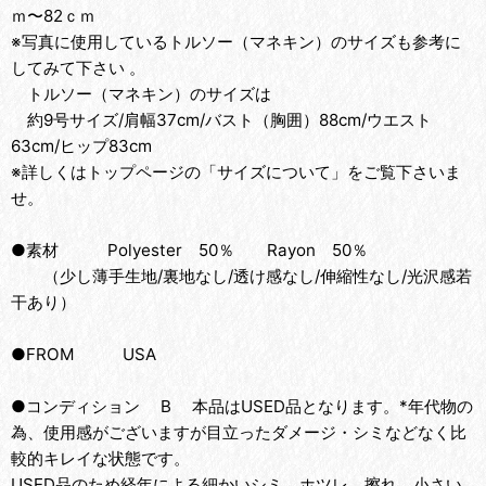
ｍ〜82ｃｍ
※写真に使用しているトルソー（マネキン）のサイズも参考に
してみて下さい 。
トルソー（マネキン）のサイズは
約9号サイズ/肩幅37cm/バスト（胸囲）88cm/ウエスト
63cm/ヒップ83cm
※詳しくはトップページの「サイズについて」をご覧下さいま
せ。
●素材 Polyester 50％ Rayon 50％
（少し薄手生地/裏地なし/透け感なし/伸縮性なし/光沢感若
干あり）
●FROM USA
●コンディション B 本品はUSED品となります。*年代物の
為、使用感がございますが目立ったダメージ・シミなどなく比
較的キレイな状態です。
USED品のため経年による細かいシミ、ホツレ、擦れ、小さい