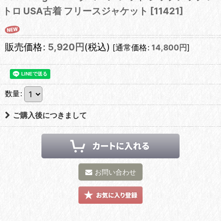
トロ USA古着 フリースジャケット
[
11421
]
販売価格
:
5,920
円
(税込)
[
通常価格
:
14,800
円
]
数量
:
ご購入後につきまして
お問い合わせ