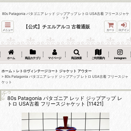
80s Patagonia パタゴニア レッド ジップアップ レトロ USA古着 フリースジャケ
ット
【公式】チエルアルコ 古着通販
メニュー
カート
ログイン
ホーム
商品カテゴリ
マイページ
商品検索
ご利用案内
instagram
ホーム
>
レトロヴィンテージコート ジャケット アウター
>
80s Patagonia パタゴニア レッド ジップアップ レトロ USA古着 フリースジャ
ケット
80s Patagonia パタゴニア レッド ジップアップ レ
トロ USA古着 フリースジャケット
[
11421
]