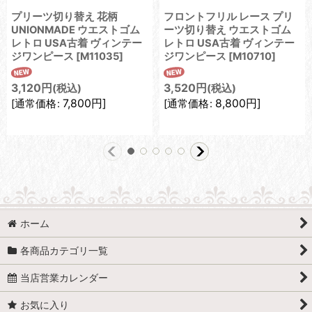
プリーツ切り替え 花柄
フロントフリル レース プリ
UNIONMADE ウエストゴム
ーツ切り替え ウエストゴム
レトロ USA古着 ヴィンテー
レトロ USA古着 ヴィンテー
ジワンピース
[
M11035
]
ジワンピース
[
M10710
]
3,120
円
3,520
円
(税込)
(税込)
7,800
円
]
8,800
円
]
[
通常価格
:
[
通常価格
:
ホーム
各商品カテゴリ一覧
当店営業カレンダー
お気に入り