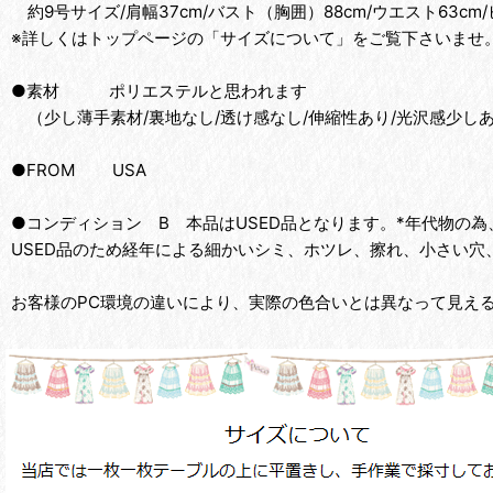
約9号サイズ/肩幅37cm/バスト（胸囲）88cm/ウエスト63cm/
※詳しくはトップページの「サイズについて」をご覧下さいませ
●素材 ポリエステルと思われます
（少し薄手素材/裏地なし/透け感なし/伸縮性あり/光沢感少し
●FROM USA
●コンディション B 本品はUSED品となります。*年代物の
USED品のため経年による細かいシミ、ホツレ、擦れ、小さい穴
お客様のPC環境の違いにより、実際の色合いとは異なって見え