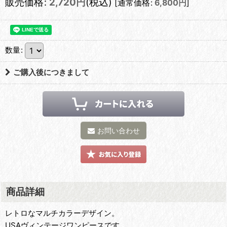
販売価格
:
2,720
円
(税込)
[
通常価格
:
6,800
円
]
数量
:
ご購入後につきまして
お問い合わせ
商品詳細
レトロなマルチカラーデザイン。
USAヴィンテージワンピースです。