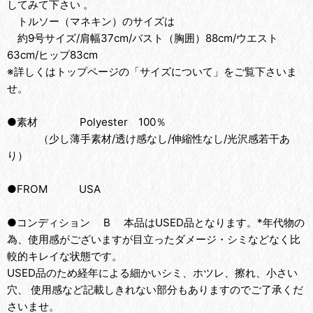
してみて下さい 。
トルソー（マネキン）のサイズは
約9号サイズ/肩幅37cm/バスト（胸囲）88cm/ウエスト
63cm/ヒップ83cm
※詳しくはトップページの「サイズについて」をご覧下さいま
せ。
●素材 Polyester 100％
（少し薄手素材/透け感なし/伸縮性なし/光沢感若干あ
り）
●FROM USA
●コンディション B 本品はUSED品となります。*年代物の
為、使用感がございますが目立ったダメージ・シミなどなく比
較的キレイな状態です。
USED品のため経年による細かいシミ、ホツレ、擦れ、小さい
穴、 使用感など記載しきれない部分もありますのでご了承くだ
さいませ。