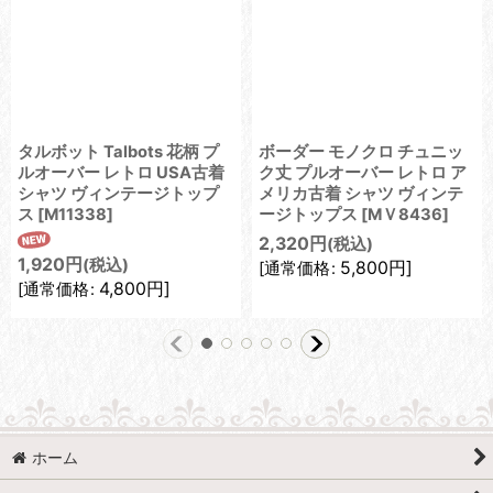
タルボット Talbots 花柄 プ
ボーダー モノクロ チュニッ
ルオーバー レトロ USA古着
ク丈 プルオーバー レトロ ア
シャツ ヴィンテージトップ
メリカ古着 シャツ ヴィンテ
ス
[
M11338
]
ージトップス
[
MＶ8436
]
2,320
円
(税込)
1,920
円
(税込)
5,800
円
]
[
通常価格
:
4,800
円
]
[
通常価格
:
ホーム