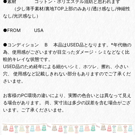
●素材 コットン・ポリエステル混紡と思われます
（少し薄手素材/裏地TOP上部のみあり/透け感なし/伸縮性
なし/光沢感なし）
●FROM USA
●コンディション B 本品はUSED品となります。*年代物の
為、使用感がございますが目立ったダメージ・シミなどなく比
較的キレイな状態です。
USED品のため経年による細かいシミ、ホツレ、擦れ、小さい
穴、 使用感など記載しきれない部分もありますのでご了承くだ
さいませ。
お客様のPC環境の違いにより、実際の色合いとは異なって見え
る場合があります。 尚、実寸法は多少の誤差を含む場合がござ
います。ご了承くださいませ。