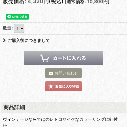
販売価格
:
4,320
円
(税込)
[
通常価格
:
10,800
円
]
数量
:
ご購入後につきまして
お問い合わせ
商品詳細
ヴィンテージならではのレトロサイケなカラーリングに釘付
け。