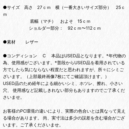
●サイズ 高さ 27ｃｍ 横（一番大きいサイズ部分） 25ｃ
ｍ
底幅（マチ） およそ 15ｃｍ
ショルダー部分： 92ｃｍ〜112ｃｍ
●素材 レザー
●コンディション C 本品はUSED品となります。*年代物の
為、使用感がございます。*普段からUSED品を着用されている
方でしたら気にならない程度だと思われますが、所々にシミご
ざいます。（上部最終画像7枚にてご確認頂けます。）
USED品のため経年による細かいシミ、ホツレ、擦れ、小さい
穴、 使用感など記載しきれない部分もありますのでご了承くだ
さいませ。
お客様のPC環境の違いにより、実際の色合いとは異なって見え
る場合があります。 尚、実寸法は多少の誤差を含む場合がござ
います。ご了承くださいませ。