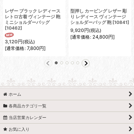
レザー ブラック レディース
型押し カービング レザー 彫
レトロ古着 ヴィンテージ 鞄
り レディース ヴィンテージ
ミニショルダーバッグ
ショルダーバッグ 鞄
[
10841
]
[
10462
]
9,920
円
(税込)
24,800
円
]
[
通常価格
:
3,120
円
(税込)
7,800
円
]
[
通常価格
:
ホーム
各商品カテゴリ一覧
当店営業カレンダー
お気に入り