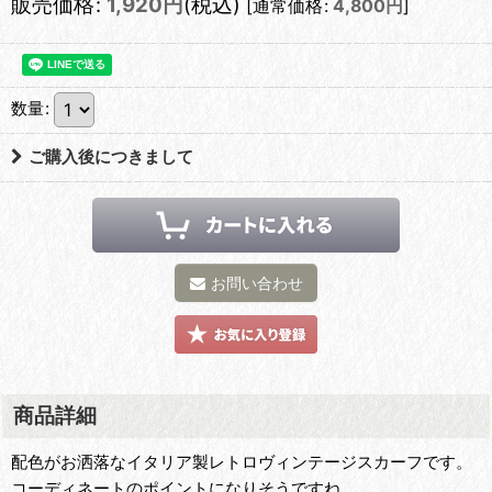
販売価格
:
1,920
円
(税込)
[
通常価格
:
4,800
円
]
数量
:
ご購入後につきまして
お問い合わせ
商品詳細
配色がお洒落なイタリア製レトロヴィンテージスカーフです。
コーディネートのポイントになりそうですね。