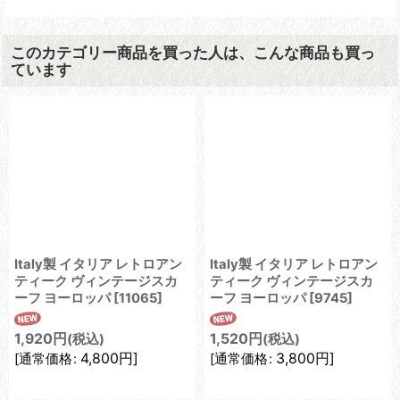
このカテゴリー商品を買った人は、こんな商品も買っ
ています
Italy製 イタリア レトロアン
Italy製 イタリア レトロアン
ティーク ヴィンテージスカ
ティーク ヴィンテージスカ
ーフ ヨーロッパ
[
11065
]
ーフ ヨーロッパ
[
9745
]
1,920
円
1,520
円
(税込)
(税込)
4,800
円
]
3,800
円
]
[
通常価格
:
[
通常価格
: