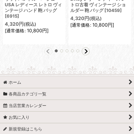
USA レディース レトロ ヴィ
トロ古着 ヴィンテージ ショ
ンテージ ハンド 鞄 バッグ
ルダー 鞄 バッグ
[
10459
]
[
6915
]
4,320
円
(税込)
4,320
円
(税込)
10,800
円
]
[
通常価格
:
10,800
円
]
[
通常価格
:
ホーム
各商品カテゴリ一覧
当店営業カレンダー
お気に入り
新規登録はこちら