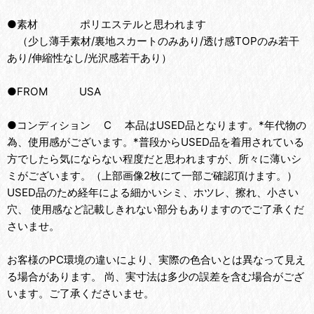
●素材 ポリエステルと思われます
（少し薄手素材/裏地スカートのみあり/透け感TOPのみ若干
あり/伸縮性なし/光沢感若干あり）
●FROM USA
●コンディション C 本品はUSED品となります。*年代物の
為、使用感がございます。*普段からUSED品を着用されている
方でしたら気にならない程度だと思われますが、所々に薄いシ
ミがございます。（上部画像2枚にて一部ご確認頂けます。）
USED品のため経年による細かいシミ、ホツレ、擦れ、小さい
穴、 使用感など記載しきれない部分もありますのでご了承くだ
さいませ。
お客様のPC環境の違いにより、実際の色合いとは異なって見え
る場合があります。 尚、実寸法は多少の誤差を含む場合がござ
います。ご了承くださいませ。