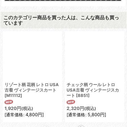
このカテゴリー商品を買った人は、こんな商品も買っ
ています
リゾート柄 花柄 レトロ USA
チェック柄 ウール レトロ
古着 ヴィンテージスカート
USA古着 ヴィンテージスカ
[
M11112
]
ート
[
8851
]
1,920
円
2,320
円
(税込)
(税込)
4,800
円
]
5,800
円
]
[
通常価格
:
[
通常価格
: