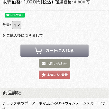
販売価格
:
1,920
円
(税込)
[
通常価格
:
4,800
円
]
数量
:
ご購入後につきまして
お問い合わせ
商品詳細
チェック柄やボーダー柄が広がるUSAヴィンテージスカートで
す。