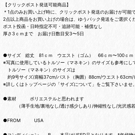
【クリックポスト発送可能商品】
＊1点のみお買い上げ時に、クリックポスト発送のお届けが可能
2点以上商品をお買い上げの場合は、ゆうパック発送をご選択く
ポスト投函・日時指定不可・追跡可能・補償なし
厚さ3ｃｍまで お届け日数目安3〜5日
●サイズ 総丈 81ｃｍ ウエスト（ゴム） 66ｃｍ〜100ｃｍ
※写真に使用しているトルソー（マネキン）のサイズも参考にして
トルソー（マネキン）のサイズは
約9号サイズ/肩幅37cm/バスト（胸囲）88cm/ウエスト63cm/
※詳しくはトップページの「サイズについて」をご覧下さいませ
●素材 ポリエステルと思われます
（薄手生地/裏地なし/透け感少しあり/伸縮性なし/光沢感
●FROM USA
●コンディション B 本品はUSED品となります。*年代物