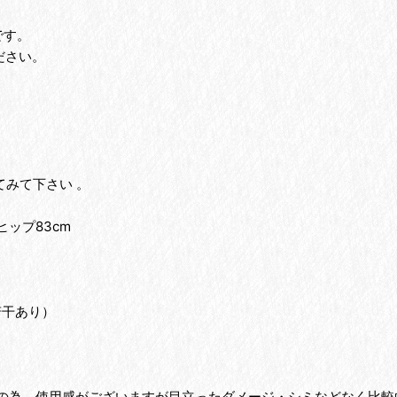
です。
ださい。
みて下さい 。
ヒップ83cm
。
若干あり）
の為、使用感がございますが目立ったダメージ・シミなどなく比較