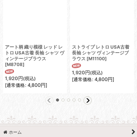
アート柄 織り模様 レッド レ
ストライプ レトロ USA古着
トロ USA古着 長袖 シャツ ヴ
長袖 シャツ ヴィンテージブ
ィンテージブラウス
ラウス
[
M11100
]
[
M8708
]
1,920
円
(税込)
1,920
円
(税込)
4,800
円
]
[
通常価格
:
4,800
円
]
[
通常価格
:
ホーム