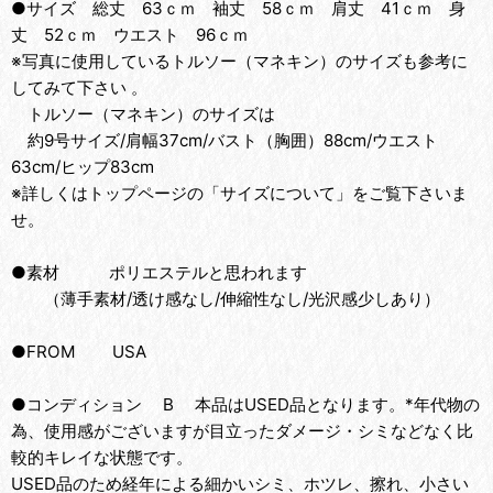
●サイズ 総丈 63ｃｍ 袖丈 58ｃｍ 肩丈 41ｃｍ 身
丈 52ｃｍ ウエスト 96ｃｍ
※写真に使用しているトルソー（マネキン）のサイズも参考に
してみて下さい 。
トルソー（マネキン）のサイズは
約9号サイズ/肩幅37cm/バスト（胸囲）88cm/ウエスト
63cm/ヒップ83cm
※詳しくはトップページの「サイズについて」をご覧下さいま
せ。
●素材 ポリエステルと思われます
（薄手素材/透け感なし/伸縮性なし/光沢感少しあり）
●FROM USA
●コンディション B 本品はUSED品となります。*年代物の
為、使用感がございますが目立ったダメージ・シミなどなく比
較的キレイな状態です。
USED品のため経年による細かいシミ、ホツレ、擦れ、小さい