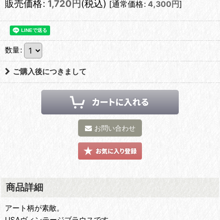
販売価格
:
1,720
円
(税込)
[
通常価格
:
4,300
円
]
数量
:
ご購入後につきまして
お問い合わせ
商品詳細
アート柄が素敵。
USAヴィンテージブラウスです。