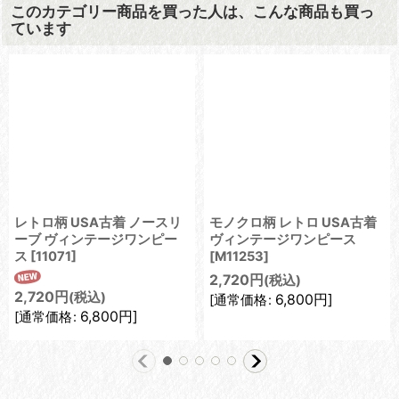
このカテゴリー商品を買った人は、こんな商品も買っ
ています
レトロ柄 USA古着 ノースリ
モノクロ柄 レトロ USA古着
ーブ ヴィンテージワンピー
ヴィンテージワンピース
ス
[
11071
]
[
M11253
]
2,720
円
(税込)
2,720
円
(税込)
6,800
円
]
[
通常価格
:
6,800
円
]
[
通常価格
: