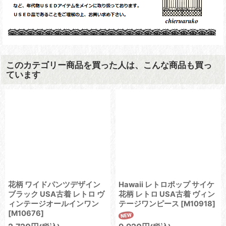
このカテゴリー商品を買った人は、こんな商品も買っ
ています
花柄 ワイドパンツデザイン
Hawaii レトロポップ サイケ
ブラック USA古着 レトロ ヴ
花柄 レトロ USA古着 ヴィン
ィンテージオールインワン
テージワンピース
[
M10918
]
[
M10676
]