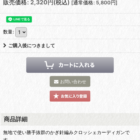
販売価格
:
2,320
円
(税込)
[
通常価格
:
5,800
円
]
数量
:
ご購入後につきまして
お問い合わせ
商品詳細
無地で使い勝手抜群のかぎ針編みクロッシェカーディガンで
す。