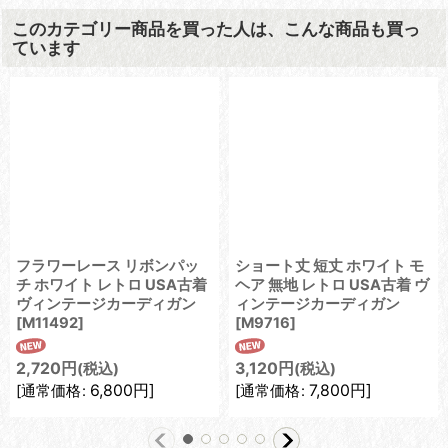
このカテゴリー商品を買った人は、こんな商品も買っ
ています
フラワーレース リボンパッ
ショート丈 短丈 ホワイト モ
チ ホワイト レトロ USA古着
ヘア 無地 レトロ USA古着 ヴ
ヴィンテージカーディガン
ィンテージカーディガン
[
M11492
]
[
M9716
]
2,720
円
3,120
円
(税込)
(税込)
6,800
円
]
7,800
円
]
[
通常価格
:
[
通常価格
: