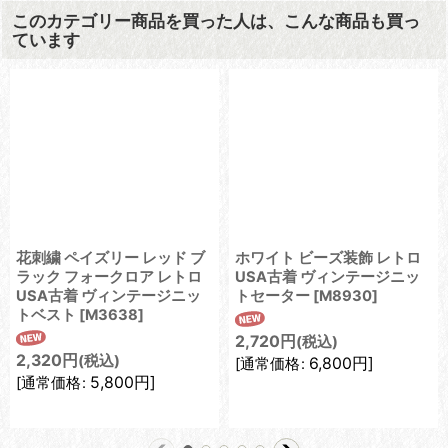
このカテゴリー商品を買った人は、こんな商品も買っ
ています
花刺繍 ペイズリー レッド ブ
ホワイト ビーズ装飾 レトロ
ラック フォークロア レトロ
USA古着 ヴィンテージニッ
USA古着 ヴィンテージニッ
トセーター
[
M8930
]
トベスト
[
M3638
]
2,720
円
(税込)
2,320
円
(税込)
6,800
円
]
[
通常価格
:
5,800
円
]
[
通常価格
: