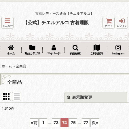
古着レディース通販【チエルアルコ】
【公式】チエルアルコ 古着通販
メニュー
カート
ログイン
ホーム
商品カテゴリ
マイページ
商品検索
ご利用案内
instagram
ホーム
>
全商品
全商品
表示順変更
閉じる
4,610
件
表示数
:
«
前
1
...
73
74
75
...
77
次
»
在庫あり