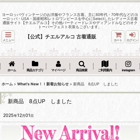
ヨーロッパヴィンテージのお洋服やフランス古着。主に60年代・70年代などのヨ
ーロッパ・USA・国産昭和レトロワンピースを中心にSelectしたレディース古着
通販サイト【チエルアルコ】その他パーティードレスやディアンドルなどのオク
トーバーフェスト衣装もございます。
【公式】チエルアルコ 古着通販
メニュー
カート
ログイン
ホーム
商品カテゴリ
マイページ
商品検索
ご利用案内
instagram
ホーム
>
What's New！！新着お知らせ
>
新商品 8点UP しました
新商品 8点UP しました
2025
12
01
年
月
日