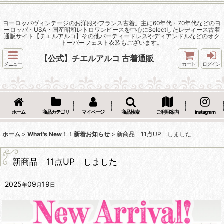
ヨーロッパヴィンテージのお洋服やフランス古着。主に60年代・70年代などのヨ
ーロッパ・USA・国産昭和レトロワンピースを中心にSelectしたレディース古着
通販サイト【チエルアルコ】その他パーティードレスやディアンドルなどのオク
トーバーフェスト衣装もございます。
【公式】チエルアルコ 古着通販
メニュー
カート
ログイン
ホーム
商品カテゴリ
マイページ
商品検索
ご利用案内
instagram
ホーム
>
What's New！！新着お知らせ
>
新商品 11点UP しました
新商品 11点UP しました
2025
09
19
年
月
日