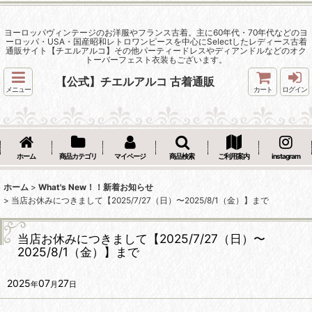
ヨーロッパヴィンテージのお洋服やフランス古着。主に60年代・70年代などのヨ
ーロッパ・USA・国産昭和レトロワンピースを中心にSelectしたレディース古着
通販サイト【チエルアルコ】その他パーティードレスやディアンドルなどのオク
トーバーフェスト衣装もございます。
【公式】チエルアルコ 古着通販
メニュー
カート
ログイン
ホーム
商品カテゴリ
マイページ
商品検索
ご利用案内
instagram
ホーム
>
What's New！！新着お知らせ
>
当店お休みにつきまして【2025/7/27（日）〜2025/8/1（金）】まで
当店お休みにつきまして【2025/7/27（日）〜
2025/8/1（金）】まで
2025
07
27
年
月
日