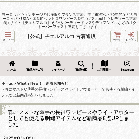
ヨーロッパヴィンテージのお洋服やフランス古着。主に60年代・70年代などのヨ
ーロッパ・USA・国産昭和レトロワンピースを中心にSelectしたレディース古着
通販サイト【チエルアルコ】その他パーティードレスやディアンドルなどのオク
トーバーフェスト衣装もございます。
【公式】チエルアルコ 古着通販
メニュー
カート
ログイン
ホーム
商品カテゴリ
マイページ
商品検索
ご利用案内
instagram
ホーム
>
What's New！！新着お知らせ
>
春にマストな薄手の長袖ワンピースやライトアウターとしても使える刺繡アイ
テムなど新商品8点UPしました
春にマストな薄手の長袖ワンピースやライトアウター
としても使える刺繡アイテムなど新商品8点UPしま
した
2025
03
08
年
月
日