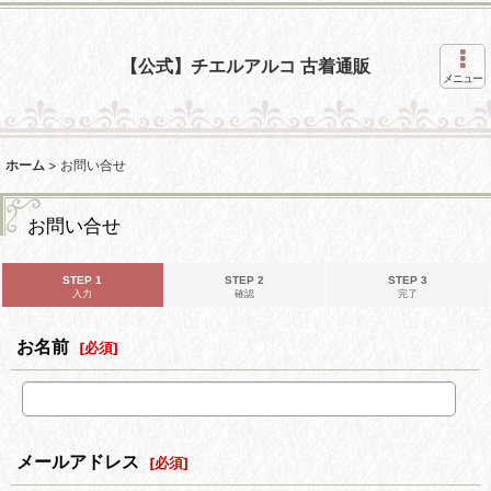
【公式】チエルアルコ 古着通販
メニュー
ホーム
>
お問い合せ
お問い合せ
STEP 1
STEP 2
STEP 3
入力
確認
完了
お名前
[
必須
]
メールアドレス
[
必須
]