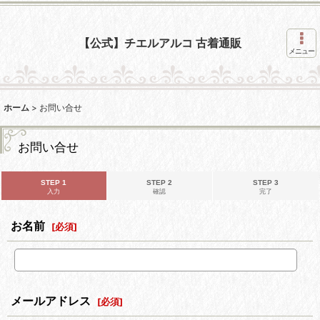
【公式】チエルアルコ 古着通販
メニュー
ホーム
>
お問い合せ
お問い合せ
STEP 1
STEP 2
STEP 3
入力
確認
完了
お名前
[
必須
]
メールアドレス
[
必須
]