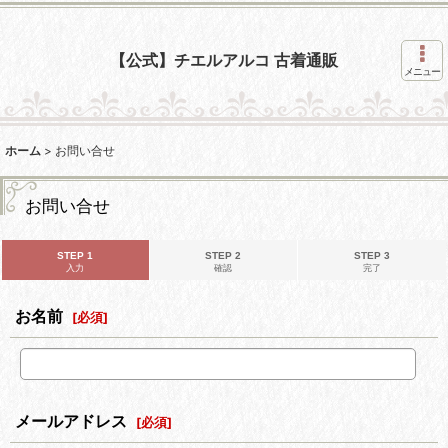
【公式】チエルアルコ 古着通販
メニュー
ホーム
>
お問い合せ
お問い合せ
STEP 1
STEP 2
STEP 3
入力
確認
完了
お名前
[
必須
]
メールアドレス
[
必須
]