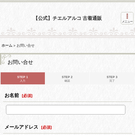
【公式】チエルアルコ 古着通販
メニュー
ホーム
>
お問い合せ
お問い合せ
STEP 1
STEP 2
STEP 3
入力
確認
完了
お名前
[
必須
]
メールアドレス
[
必須
]