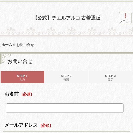
【公式】チエルアルコ 古着通販
メニュー
ホーム
>
お問い合せ
お問い合せ
STEP 1
STEP 2
STEP 3
入力
確認
完了
お名前
[
必須
]
メールアドレス
[
必須
]