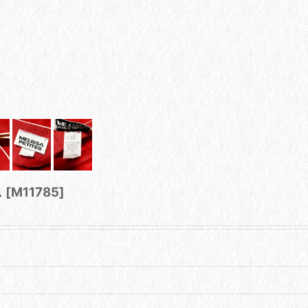
ス
[
M11785
]