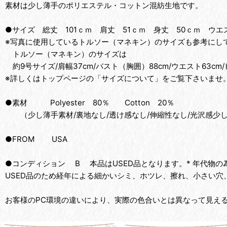
素材は少し薄手のポリエステル・コットン混紡生地です。
●サイズ 総丈 101ｃｍ 肩丈 51ｃｍ 身丈 50ｃｍ ウエ
※写真に使用しているトルソー（マネキン）のサイズも参考にして
トルソー（マネキン）のサイズは
約9号サイズ/肩幅37cm/バスト（胸囲）88cm/ウエスト63cm/
※詳しくはトップページの「サイズについて」をご覧下さいませ
●素材 Polyester 80％ Cotton 20％
（少し薄手素材/裏地なし/透け感なし/伸縮性なし/光沢感少
●FROM USA
●コンディション B 本品はUSED品となります。* 年代物
USED品のため経年による細かいシミ、ホツレ、擦れ、小さい穴
お客様のPC環境の違いにより、実際の色合いとは異なって見え