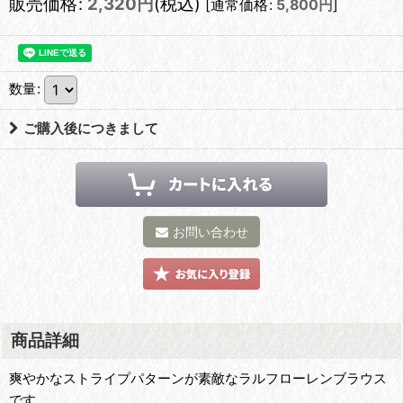
販売価格
:
2,320
円
(税込)
[
通常価格
:
5,800
円
]
数量
:
ご購入後につきまして
お問い合わせ
商品詳細
爽やかなストライプパターンが素敵なラルフローレンブラウス
です。