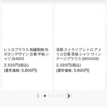
レトロブラウス 刺繍装飾 内
花柄 ストライプ レトロ アメ
ボタンデザイン 古着 半袖 シ
リカ古着 長袖 シャツ ヴィン
ャツ
[
6485
]
テージブラウス
[
M10359
]
2,320
円
2,320
円
(税込)
(税込)
5,800
円
]
5,800
円
]
[
通常価格
:
[
通常価格
: