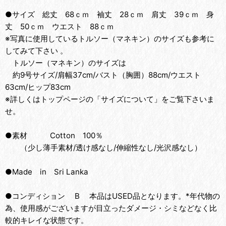
●サイズ 総丈 68ｃｍ 袖丈 28ｃｍ 肩丈 39ｃｍ 身
丈 50ｃｍ ウエスト 88ｃｍ
※写真に使用しているトルソー（マネキン）のサイズも参考に
してみて下さい 。
トルソー（マネキン）のサイズは
約9号サイズ/肩幅37cm/バスト（胸囲）88cm/ウエスト
63cm/ヒップ83cm
※詳しくはトップページの「サイズについて」をご覧下さいま
せ。
●素材 Cotton 100％
（少し薄手素材/透け感なし/伸縮性なし/光沢感なし）
●Made in Sri Lanka
●コンディション B 本品はUSED品となります。*年代物の
為、使用感がございますが目立ったダメージ・シミなどなく比
較的キレイな状態です。