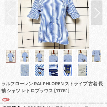
ラルフローレン RALPHLOREN ストライプ 古着 長
袖 シャツ レトロブラウス
[
11761
]